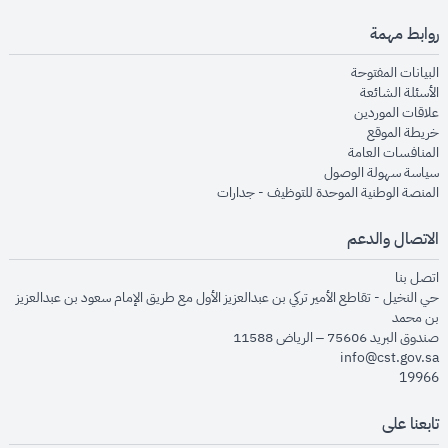
روابط مهمة
opens in new window
البيانات المفتوحة
opens in new window
الأسئلة الشائعة
opens in new window
علاقات الموردين
opens in new window
خريطة الموقع
opens in new window
المنافسات العامة
opens in new window
سياسة سهولة الوصول
opens in new window
المنصة الوطنية الموحدة للتوظيف - جدارات
الاتصال والدعم
opens in new window
اتصل بنا
حي النخيل - تقاطع الأمير تركي بن عبدالعزيز الأول مع طريق الإمام سعود بن عبدالعزيز
بن محمد
صندوق البريد 75606 – الرياض 11588
info@cst.gov.sa
19966
تابعنا على