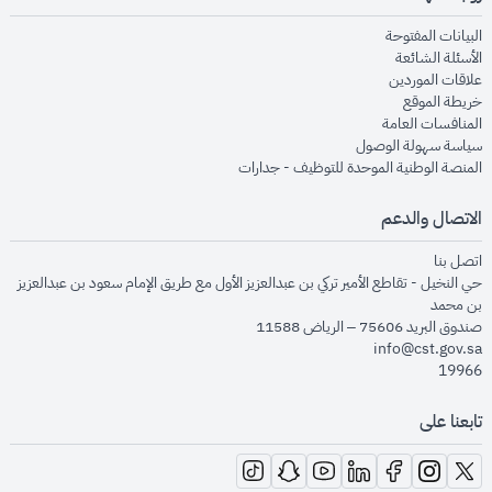
opens in new window
البيانات المفتوحة
opens in new window
الأسئلة الشائعة
opens in new window
علاقات الموردين
opens in new window
خريطة الموقع
opens in new window
المنافسات العامة
opens in new window
سياسة سهولة الوصول
opens in new window
المنصة الوطنية الموحدة للتوظيف - جدارات
الاتصال والدعم
opens in new window
اتصل بنا
حي النخيل - تقاطع الأمير تركي بن عبدالعزيز الأول مع طريق الإمام سعود بن عبدالعزيز
بن محمد
صندوق البريد 75606 – الرياض 11588
info@cst.gov.sa
19966
تابعنا على
opens in new window
opens in new window
opens in new window
opens in new window
opens in new window
opens in new window
opens in new window