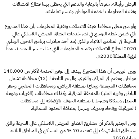
الوطن وأبنائه، منوهاً بالرعاية والدعم التي يحظى بهما قطاع الاتصالات
وتقنية المعلومات لخدمة المواطن وتيسير تعاملاته.
وأوضح معالي محافظ هيئة الاتصالات وتقنية المعلومات بأن هذا المشروع
يأتي ضمن خطة التوسع في نشر خدمات النطاق العريض اللاسلكي عالي
السرعة في المناطق النائية، والذي يُعد أحد مبادرات برنامج التحول الوطني
2020 لقطاع الاتصالات وتقنية المعلومات التي دخلت حيز التنفيذ تحقيقاً
لرؤية المملكة2030م.
وبين الرويس أن هذا المشروع يهدف إلى توفير الخدمة لأكثر من 140,000
مواطن ومقيم في المراكز، والقرى، والهجر التابعة لـ (13) محافظة تشمل
محافظات (المجمعة ورماح) بمنطقة الرياض، ومحافظات (الخفجي وحفر
الباطن وقريه العليا) بالمنطقة الشرقية، وكذلك محافظات (القريات ودومة
الجندل وسكاكا وطبرجل) بمنطقة الجوف، بالإضافة إلى محافظات
(العويقيلة ورفحاء وطريف وعرعر) بمنطقة الحدود الشمالية.
ومن الجدير بالذكر أن مشاريع النطاق العريض اللاسلكي عالي السرعة والتي
ستنطلق تباعا، تهدف إلى تغطية 70 % من المساكن في المناطق النائية
بنهاية 2020.