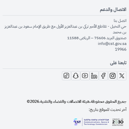
الاتصال والدعم
opens in new window
اتصل بنا
حي النخيل - تقاطع الأمير تركي بن عبدالعزيز الأول مع طريق الإمام سعود بن عبدالعزيز
بن محمد
صندوق البريد 75606 – الرياض 11588
info@cst.gov.sa
19966
تابعنا على
opens in new window
opens in new window
opens in new window
opens in new window
opens in new window
opens in new window
opens in new window
جميع الحقوق محفوظة.
هيئة الاتصالات والفضاء والتقنية
2026©
.
آخر تحديث للموقع بتاريخ:
opens in new window
opens in new window