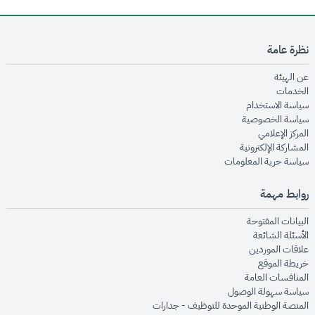
نظرة عامة
opens in new window
عن الهيئة
opens in new window
الخدمات
opens in new window
سياسة الاستخدام
opens in new window
سياسة الخصوصية
opens in new window
المركز الإعلامي
opens in new window
المشاركة الإلكترونية
opens in new window
سياسة حرية المعلومات
روابط مهمة
opens in new window
البيانات المفتوحة
opens in new window
الأسئلة الشائعة
opens in new window
علاقات الموردين
opens in new window
خريطة الموقع
opens in new window
المنافسات العامة
opens in new window
سياسة سهولة الوصول
opens in new window
المنصة الوطنية الموحدة للتوظيف - جدارات