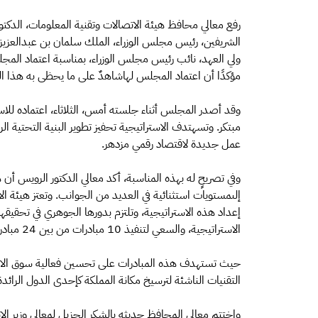
رفع معالي محافظ هيئة الاتصالات وتقنية المعلومات، الدكتو
الشريفين، رئيس مجلس الوزراء، الملك سلمان بن عبدالعزيز
مؤكدًا أن اعتماد المجلس لهاشاهدٌ على ما يحظى به هذا ا
وقد أصدر المجلس أثناء جلسته أمس، الثلاثاء، اعتماده لل
مبتكر. وتسهتدف الاستراتيجية تحفيز تطوير البنية التحتية الر
عمل جديدة لاقتصاد رقمي مزدهر.
وفي تصريحٍ له بهذه المناسبة، أكد معالي الدكتور الرويس أ
إلىمستويات استثنائية في العديد من الجوانب. وتعتز هيئة ا
الاستراتيجية، والسعي لتنفيذ 10 مبادرات من بين 24 مبادرة تدعمها الاستراتيجية.
حيث تستهدف هذه المبادرات على تحسين فعالية سوق الاتص
التقنيات الناشئة لترسيخ مكانة المملكة كإحدى الدول الرائدة
واختتم معالي المحافظ حديثه بالشكر الجزيل لمعالي وزير ا