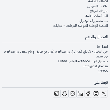
opens in new window
الأسئلة الشائعة
opens in new window
علاقات الموردين
opens in new window
خريطة الموقع
opens in new window
المنافسات العامة
opens in new window
سياسة سهولة الوصول
opens in new window
المنصة الوطنية الموحدة للتوظيف - جدارات
الاتصال والدعم
opens in new window
اتصل بنا
حي النخيل - تقاطع الأمير تركي بن عبدالعزيز الأول مع طريق الإمام سعود بن عبدالعزيز
بن محمد
صندوق البريد 75606 – الرياض 11588
info@cst.gov.sa
19966
تابعنا على
opens in new window
opens in new window
opens in new window
opens in new window
opens in new window
opens in new window
opens in new window