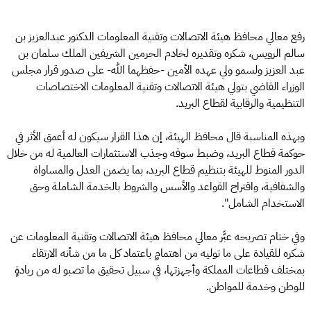
رفع معالي محافظ هيئة الاتصالات وتقنية المعلومات الدكتور عبدالعزيز بن
سالم الرويس، شكره وتقديره لخادم الحرمين الشريفين الملك سلمان بن
عبد العزيز ولسمو ولي عهده الأمين -حفظهما الله- على صدور قرار مجلس
الوزراء القاضي بتولي هيئة الاتصالات وتقنية المعلومات الاختصاصات
التنظيمية والرقابية لقطاع البريد.
وبهذه المناسبة قال محافظ الهيئة، إن هذا القرار سيكون له أعمق الأثر في
حوكمة قطاع البريد، وضبط سوقه وجذب الاستثمارات العالمية له من خلال
الدور المنوط للهيئة بتنظيم قطاع البريد، بما يضمن العدل والمساواة
والشفافية، واقتراح القواعد والأسس والشروط بالخدمة الشاملة وحق
الاستخدام الشامل".
وفي ختام تصريحه عبَّر معالي محافظ هيئة الاتصالات وتقنية المعلومات عن
شكره للقيادة على ما توليه من اهتمامٍ باعتماد كل ما من شأنه الارتقاء
بمختلف قطاعات المملكة وأجهزتها، في سبيل تحقيق ما تصبو له من ريادةٍ
للوطن وخدمة للمواطن.