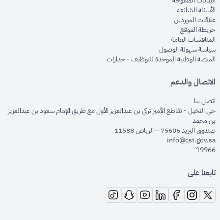
البيانات المفتوحة
opens in new window
الأسئلة الشائعة
opens in new window
علاقات الموردين
opens in new window
خريطة الموقع
opens in new window
المنافسات العامة
opens in new window
سياسة سهولة الوصول
opens in new window
المنصة الوطنية الموحدة للتوظيف - جدارات
الاتصال والدعم
opens in new window
اتصل بنا
حي النخيل - تقاطع الأمير تركي بن عبدالعزيز الأول مع طريق الإمام سعود بن عبدالعزيز
بن محمد
صندوق البريد 75606 – الرياض 11588
info@cst.gov.sa
19966
تابعنا على
opens in new window
opens in new window
opens in new window
opens in new window
opens in new window
opens in new window
opens in new window