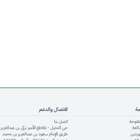
مة
الاتصال والدعم
opens in new window
opens in new window
مفتوحة
اتصل بنا
opens in new window
ائعة
حي النخيل - تقاطع الأمير تركي بن عبدالعزيز 
opens in new window
وردين
طريق الإمام سعود بن عبدالعزيز بن محمد
opens in new window