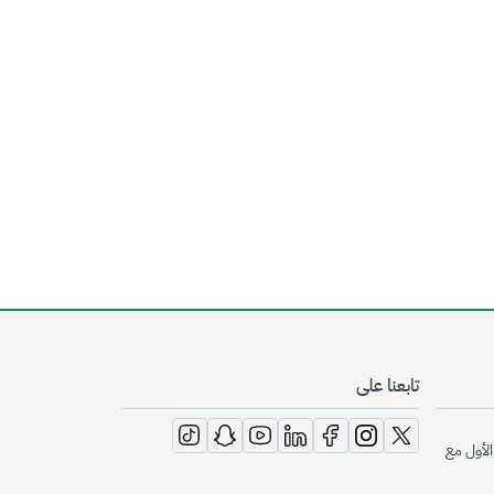
تابعنا على
opens in new window
opens in new window
opens in new window
opens in new window
opens in new window
opens in new window
opens in new window
الأول مع