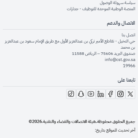
opens in new window
سياسة سهولة الوصول
opens in new window
المنصة الوطنية الموحدة للتوظيف - جدارات
الاتصال والدعم
opens in new window
اتصل بنا
حي النخيل - تقاطع الأمير تركي بن عبدالعزيز الأول مع طريق الإمام سعود بن عبدالعزيز
بن محمد
صندوق البريد 75606 – الرياض 11588
info@cst.gov.sa
19966
تابعنا على
opens in new window
opens in new window
opens in new window
opens in new window
opens in new window
opens in new window
opens in new window
جميع الحقوق محفوظة.
هيئة الاتصالات والفضاء والتقنية
2026©
.
آخر تحديث للموقع بتاريخ: