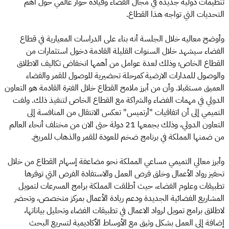
تنظيمات دولية جديدة في مجال الفضاء وقيادة حوار عالمي حول أهم
التحديات التي تواجه هذا القطاع.
وأوضح معاليه خلال الجلسة أنه بناء على الدراسات المعيارية في قطاع
الفضاء سيشهد خلال السنوات القليلة القادمة دخول استثمارات من
القطاع الخاص؛ وذلك لعدة عوامل من أهمها انخفاض تكاليف الاطلاق
والوصول للمدارات الارضية كمرحلة تحضيرية للوصول للقمر والفضاء
العميق مستقبلا. وأن من أبرز ملامح القطاع خلال الفترة القادمة هو التعاون
الدولي في مهمات الفضاء والشراكة مع القطاع الخاص لتنفيذ ذلك. ولفت
التميمي إلى أن اتفاقيات "أرتميس" تعكس الانتقال من المنافسة إلى
التعاون الدولي، وذلك بجمعها 21 دولة حتى الان من مختلف أنحاء العالم
من ضمنها المملكة في برنامج ضخم للعودة للقمر والذهاب للمريخ.
وأبرز معالي التميمي مساعي المملكة نحو مضاعفة إسهام القطاع من خلال
تحفيز رواد الأعمال وخلق فرص العمل والاستفادة الفرص التي توفرها
تطبيقات وعلوم الفضاء، حيث أطلقت المملكة برامج المسرعات لتمويل
المشاريع الفضائية الجديدة ودعم ريادة الأعمال بمركز متخصص، وتحضر
لاطلاق برامج تمويل لرواد الاعمال في تطبيقات الفضاء وتحليل بياناتها،
إضافة إلى العمل بشكل وثيق مع الأوساط الأكاديمية لتسريع البحث