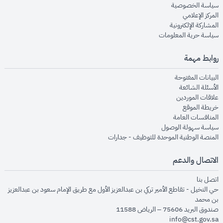
opens in new window
سياسة الخصوصية
opens in new window
المركز الإعلامي
opens in new window
المشاركة الإلكترونية
opens in new window
سياسة حرية المعلومات
روابط مهمة
opens in new window
البيانات المفتوحة
opens in new window
الأسئلة الشائعة
opens in new window
علاقات الموردين
opens in new window
خريطة الموقع
opens in new window
المنافسات العامة
opens in new window
سياسة سهولة الوصول
opens in new window
المنصة الوطنية الموحدة للتوظيف - جدارات
الاتصال والدعم
opens in new window
اتصل بنا
حي النخيل - تقاطع الأمير تركي بن عبدالعزيز الأول مع طريق الإمام سعود بن عبدالعزيز
بن محمد
صندوق البريد 75606 – الرياض 11588
info@cst.gov.sa