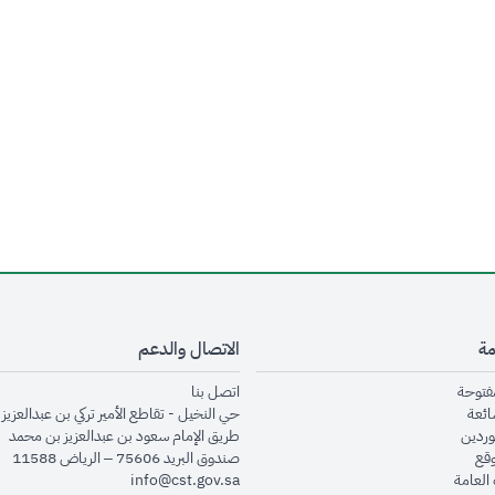
مة
الاتصال والدعم
opens in new window
opens in new window
مفتوحة
اتصل بنا
opens in new window
ائعة
حي النخيل - تقاطع الأمير تركي بن عبدالعزيز 
opens in new window
وردين
طريق الإمام سعود بن عبدالعزيز بن محمد
opens in new window
وقع
صندوق البريد 75606 – الرياض 11588
opens in new window
العامة
info@cst.gov.sa