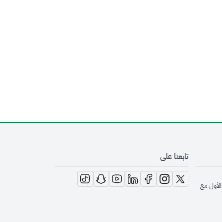
تابعنا على
opens in new window
opens in new window
opens in new window
opens in new window
opens in new window
opens in new window
opens in new window
الأول مع