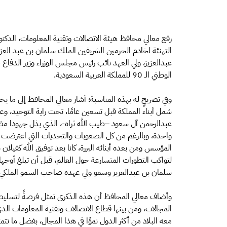
رفع معالي محافظ هيئة الاتصالات وتقنية المعلومات، الدكتو
التهنئة لخادم الحرمين الشريفين الملك سلمان بن عبد الع
عبدالعزيز، ولي العهد نائب رئيس مجلس الوزراء وزير الدفاع
الوطني الـ 90 للمملكة العربية السعودية.
وفي تصريحٍ له بهذه المناسبة؛ أشار معالي المحافظ إلى ما يحم
شمل أبناء المملكة قبل تسعين عامًا، تحت راية التوحيد، وع
عبدالرحمن آل سعود –طيب الله ثراه-، الذي بذل جهودا مضني
واحدة، وبالرغم من كل الصعوبات والتحديات التي اعترضت ه
المؤسس ومن بعده أبنائه البررة، كانا بعد توفيق الله كفيل
لتواكب التطورات المتسارعة حول العالم، قبل أن تبلغ أوجها
سلمان بن عبدالعزيز وسمو ولي عهده صاحب السمو الملكي ا
وأضاف معالي المحافظ أن هذه الذكرى تمثل فرصةً لتسليط 
المجالات، ومن بينها قطاع الاتصالات وتقنية المعلومات ا
معه البلاد من أكثر الدول نموًا في هذا المجال، بفضل ما تتمت