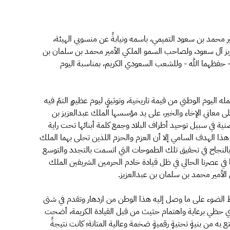
ر محمد بن سعود التميمي، باسمه ونيابةً عن منسوبي الهيئة،
زيز آل سعود، ولصاحب السمو الملكي الأمير محمد بن سلمان بن
 - حفظهما الله - وللشعب السعودي الكريم، بمناسبة اليوم
له اليوم الوطني من قيمة تاريخية، وتوثيقٍ ليوم عظيمٍ التمّ فيه
لى معاني الإخاء والخير، على يد مؤسسها الملك عبدالعزيز بن
ة في سبيل توحيد أطراف البلاد وجمع كلمة أبنائها تحت راية
ذا الهدف السامي إلا أن العزم والحزم اللذين تحلى بهما الملك
ان بالنجاح في تحقيق تلك الطموحات التي اتسمت بالتجدد والتوسع
 في عصرنا الحالي في ظل قيادة خادم الحرمين الشريفين الملك
لأمير محمد بن سلمان بن عبدالعزيز.
الضوء على ما وصل إليه هذا الوطن من ازدهار وتقدم في شتى
لذي حظي برعاية واهتمام حثيث من قبل القيادة الكريمة، أضحت
ع به من بنيةٍ تحتيةٍ رقميةٍ ضخمة وعالية المتانة؛ كانت نتيجةً