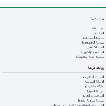
نظرة عامة
opens in new window
عن الهيئة
opens in new window
الخدمات
opens in new window
سياسة الاستخدام
opens in new window
سياسة الخصوصية
opens in new window
المركز الإعلامي
opens in new window
المشاركة الإلكترونية
opens in new window
سياسة حرية المعلومات
روابط مهمة
opens in new window
البيانات المفتوحة
opens in new window
الأسئلة الشائعة
opens in new window
علاقات الموردين
opens in new window
خريطة الموقع
opens in new window
المنافسات العامة
opens in new window
سياسة سهولة الوصول
opens in new window
المنصة الوطنية الموحدة للتوظيف - جدارات