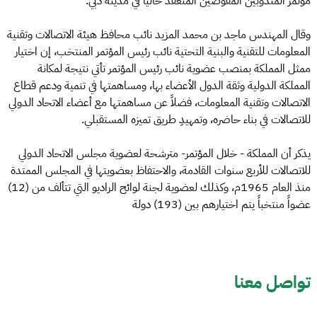
مؤتمر المندوبين المفوضين المنعقد حالياً في مدينة دبي.
وقال المهندس ماجد بن محمد المزيد نائب محافظ هيئة الاتصالات وتقنية
المعلومات للتقنية والبنية التحتية نائب رئيس المؤتمر المنتخب، إن اختيار
ممثل المملكة بمنصب عضوية نائب رئيس المؤتمر تأتي نتيجة لمكانة
المملكة الدولية وثقة الدول الأعضاء بها، ومساهمتها في تنمية ودعم قطاع
الاتصالات وتقنية المعلومات، فضلاً عن مساهمتها مع أعضاء الاتحاد الدولي
للاتصالات في بناء حاضره، وتمهيدِ طريق تميزه المستقبلي.
يذكر أن المملكة - خلال المؤتمر- مترشحة لعضوية مجلس الاتحاد الدولي
للاتصالات للأربع سنوات القادمة، والاحتفاظ بعضويتها في المجلس الممتدة
منذ العام 1965م، وكذلك لعضوية لجنة لوائح الراديو التي تتألف من (12)
عضواً منتخباً يتم اختيارهم بين (193) دولة
تواصل معنا