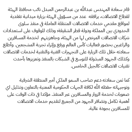
قام سعادة المهندس عبدالله بن عبدالرحمن المبدل نائب محافظ الهيئة
لقطاع الاتصالات، يرافقه عدد من مسؤولي الهيئة بزيارة ميدانية تفقدية
لمواقع مقدمي خدمات الاتصالات المتنقلة العاملة في منفذ سلوى
الحدودي بين المملكة ودولة قطر الشقيقة؛ وذلك للوقوف على استعدادات
شركات الاتصالات المرخص لها من الهيئة، وجاهزيتهم لخدمة المسافرين
والراغبين بحضور فعاليات كأس العالم ورفع وإثراء تجربة المشجعين. وأطلع
سعادته خلال تلك الزيارة على التجهيزات الفنية والتقنية لخدمات الاتصالات
وكذلك الجهود المبذولة للتوسع في الشبكات بالمنفذ وتعزيزها بأحدث
تقنيات الاتصالات كالجيل الخامس.
كما ثمن سعادته دعم صاحب السمو الملكي أمير المنطقة الشرقية
وتوجيهاته حفظه الله لكافة الجهات الحكومية المعنية بالتعاون وتذليل اي
صعوبات لخدمة الزوار والمسافرين عبر المنفذ. مؤكدا في ذات الوقت على
أهمية تكامل وتضافر الجهود من الجميع لتقديم خدمات الاتصالات
للمسافرين بجودة عالية.