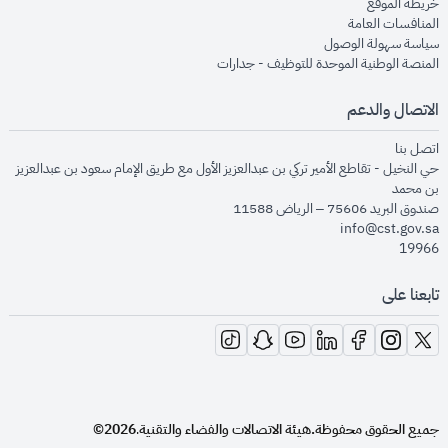
opens in new window
خريطة الموقع
opens in new window
المنافسات العامة
opens in new window
سياسة سهولة الوصول
opens in new window
المنصة الوطنية الموحدة للتوظيف - جدارات
الاتصال والدعم
opens in new window
اتصل بنا
حي النخيل - تقاطع الأمير تركي بن عبدالعزيز الأول مع طريق الإمام سعود بن عبدالعزيز
بن محمد
صندوق البريد 75606 – الرياض 11588
info@cst.gov.sa
19966
تابعنا على
opens in new window
opens in new window
opens in new window
opens in new window
opens in new window
opens in new window
opens in new window
جميع الحقوق محفوظة.
هيئة الاتصالات والفضاء والتقنية
2026©
.