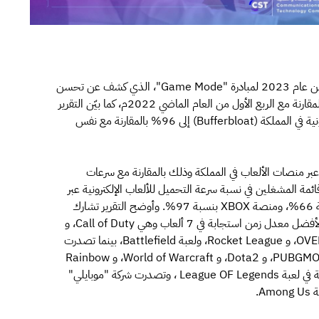
أصدرت هيئة الاتصالات والفضاء والتقنية تقرير الربع الأول من عام 2023 لمبادرة "Game Mode"، الذي كشف عن تحسن
أداء الألعاب الإلكترونية في المملكة بنسبة تصل إلى 21% بالمقارنة مع الربع الأول من العام الماضي 2022م، كما بيّن التقرير
أيضا تحسن معدلات استقرار زمن الاستجابة للألعاب الإلكترونية في المملكة (Bufferbloat) إلى 96% بالمقارنة مع نفس
 عبر منصات الألعاب في المملكة وذلك بالمقارنة مع سرعات
ة المشغلين في نسبة سرعة التحميل للألعاب الإلكترونية عبر
منصة PlayStation بنسبة 91%، ومنصةSTEAM بنسبة 66%، ومنصة XBOX بنسبة 97%. وأوضح التقرير تشارك
شركتي "STC" و "موبايلي" صدارة قائمة مقدمي الخدمات لأفضل معدل زمن استجابة في 7 ألعاب وهي Call of Duty، و
FIFA، و Apex Legends، و VALORANT، و OVERWATCH2، و Rocket League، ولعبة Battlefield، بينما تصدرت
شركة "STC" القائمة في 5 ألعاب وهي Fortnite ، وPUBGMOBILE، و Dota2، و World of Warcraft، و Rainbow
Six Siege، فيما تصدرت شركة "STC" وشركة "زين" القائمة في لعبة League OF Legends ، وتصدرت شركة "موبايلي"