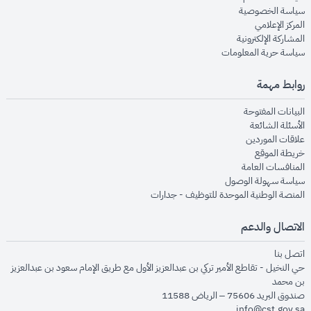
opens in new window
سياسة الخصوصية
opens in new window
المركز الإعلامي
opens in new window
المشاركة الإلكترونية
opens in new window
سياسة حرية المعلومات
روابط مهمة
opens in new window
البيانات المفتوحة
opens in new window
الأسئلة الشائعة
opens in new window
علاقات الموردين
opens in new window
خريطة الموقع
opens in new window
المنافسات العامة
opens in new window
سياسة سهولة الوصول
opens in new window
المنصة الوطنية الموحدة للتوظيف - جدارات
الاتصال والدعم
opens in new window
اتصل بنا
حي النخيل - تقاطع الأمير تركي بن عبدالعزيز الأول مع طريق الإمام سعود بن عبدالعزيز
بن محمد
صندوق البريد 75606 – الرياض 11588
info@cst.gov.sa