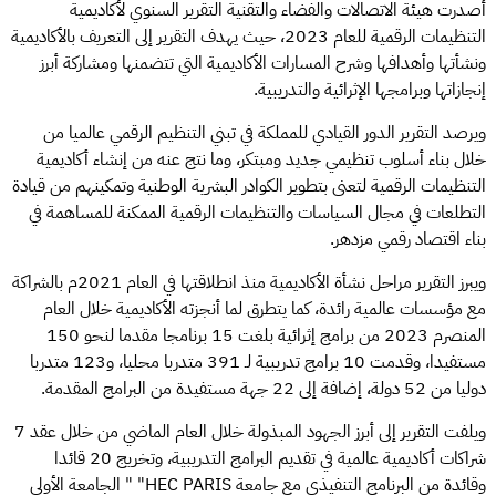
أصدرت هيئة الاتصالات والفضاء والتقنية التقرير السنوي لأكاديمية
التنظيمات الرقمية للعام 2023، حيث يهدف التقرير إلى التعريف بالأكاديمية
ونشأتها وأهدافها وشرح المسارات الأكاديمية التي تتضمنها ومشاركة أبرز
إنجازاتها وبرامجها الإثرائية والتدريبية.
ويرصد التقرير الدور القيادي للمملكة في تبني التنظيم الرقمي عالميا من
خلال بناء أسلوب تنظيمي جديد ومبتكر، وما نتج عنه من إنشاء أكاديمية
التنظيمات الرقمية لتعنى بتطوير الكوادر البشرية الوطنية وتمكينهم من قيادة
التطلعات في مجال السياسات والتنظيمات الرقمية الممكنة للمساهمة في
بناء اقتصاد رقمي مزدهر.
ويبرز التقرير مراحل نشأة الأكاديمية منذ انطلاقتها في العام 2021م بالشراكة
مع مؤسسات عالمية رائدة، كما يتطرق لما أنجزته الأكاديمية خلال العام
المنصرم 2023 من برامج إثرائية بلغت 15 برنامجا مقدما لنحو 150
مستفيدا، وقدمت 10 برامج تدريبية لـ 391 متدربا محليا، و123 متدربا
دوليا من 52 دولة، إضافة إلى 22 جهة مستفيدة من البرامج المقدمة.
ويلفت التقرير إلى أبرز الجهود المبذولة خلال العام الماضي من خلال عقد 7
شراكات أكاديمية عالمية في تقديم البرامج التدريبية، وتخريج 20 قائدا
وقائدة من البرنامج التنفيذي مع جامعة HEC PARIS" " الجامعة الأولى