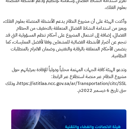
تعزيز استدامة النشاط الفضائي وسلامته ،وتنظيم ودعم الأنشطة المتصلة
بعلوم الفلك.
وأكدت الهيئة على أن مشروع النظام يدعم الأنشطة المتصلة بعلوم الفلك،
ويعزز من استدامة النشاط الفضائي المتعلقة بالتخفيف من الحطام
الفضائي، إضافة إلى اشتمال المشروع على أحكام تنظم المسؤولية التي قد
تنجم عن أضرار الأنشطة الفضائية للمشغلين وفقا لأفضل الممارسات، كما
يتضمن الأحكام المتعلقة بالرقابة والتفتيش وضمان الالتزام بالمتطلبات
النظامية.
وتدعو الهيئة كافة الجهات المهتمة محلياً ودولياً للإفادة بمرئياتهم حول
مشروع النظام عبر منصة استطلاع عبر الرابط:
https://istitlaa.ncc.gov.sa/ar/Transportation/citc/SSL، وذلك
حتى تاريخ 6 ديسمبر 2022م.