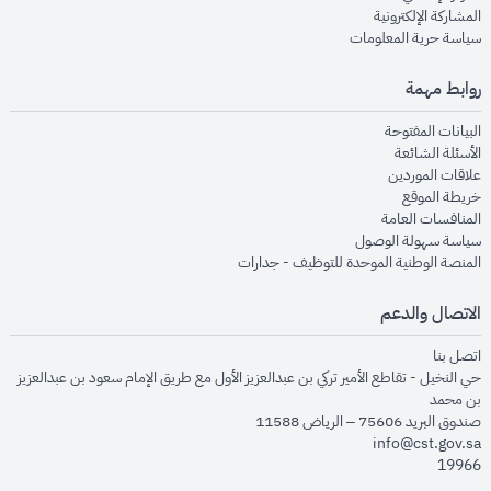
opens in new window
المشاركة الإلكترونية
opens in new window
سياسة حرية المعلومات
روابط مهمة
opens in new window
البيانات المفتوحة
opens in new window
الأسئلة الشائعة
opens in new window
علاقات الموردين
opens in new window
خريطة الموقع
opens in new window
المنافسات العامة
opens in new window
سياسة سهولة الوصول
opens in new window
المنصة الوطنية الموحدة للتوظيف - جدارات
الاتصال والدعم
opens in new window
اتصل بنا
حي النخيل - تقاطع الأمير تركي بن عبدالعزيز الأول مع طريق الإمام سعود بن عبدالعزيز
بن محمد
صندوق البريد 75606 – الرياض 11588
info@cst.gov.sa
19966