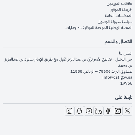
opens in new window
علاقات الموردين
opens in new window
خريطة الموقع
opens in new window
المنافسات العامة
opens in new window
سياسة سهولة الوصول
opens in new window
المنصة الوطنية الموحدة للتوظيف - جدارات
الاتصال والدعم
opens in new window
اتصل بنا
حي النخيل - تقاطع الأمير تركي بن عبدالعزيز الأول مع طريق الإمام سعود بن عبدالعزيز
بن محمد
صندوق البريد 75606 – الرياض 11588
info@cst.gov.sa
19966
تابعنا على
opens in new window
opens in new window
opens in new window
opens in new window
opens in new window
opens in new window
opens in new window