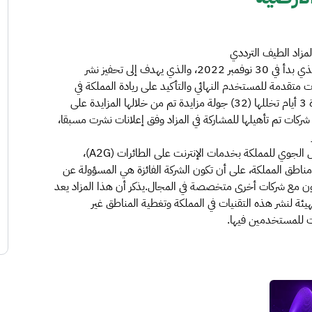
لمزاد الطيف الترددي
في النطاق 2100 ميجاهرتز للشبكات غير الأرضية (NTN) الذي بدأ في 30 نوفمبر 2022، والذي يهدف إلى تحفيز نشر
ت متقدمة للمستخدم النهائي والتأكيد على ريادة المملكة في
تمكين هذه الشبكات.وأوضحت الهيئة أن المزاد استمر لمدة 3 أيام تخللها (32) جولة مزايدة تم من خلالها المزايدة على
نطاق ٦٠ ميجاهيرتز بين أربع شركات تم تأهيلها للمشاركة في المزاد وفق إعلانات نشرت مسبقا،
stc بكلتا القناتين، والتي يُستهدف من خلالهما تغطية المجال الجوي للمملكة بخدمات الإنترنت على الطائرات (A2G)،
قمار الصناعية المتنقلة (MSS) في جميع مناطق المملكة، على أن تكون الشركة الفائزة هي المسؤولة عن
اون مع شركات أخرى متخصصة في المجال.يذكر أن هذا المزاد يعد
لهيئة لنشر هذه التقنيات في المملكة وتغطية المناطق غير
ات للمستخدمين فيها.