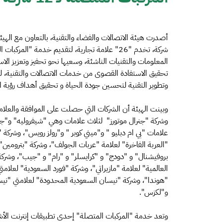
شركة، تخدم "26" علامة تجارية، لتقديم خدمة "الم
المعلومات والتقنيات الناشئة، وسعيها نحو تحفيز وتعزيز الا
تحقيق الاستفادة القصوى من خدمات الاتصالات والتقنية، ل
وتطوير التقنية لتحسين جودة الحياة و تحقيق أهداف رؤية المملك
وبينت الهيئة أن الشركات التي حصلت على الموافقة والعلام
وشركة "جنرال موتورز" لثلاث علامات وهي "شيفروليه" و"ج
علامات "بي ام دبليو " و"ميني كوبر " و"رولز رويس"، وشركة "ا
"العربة الفاخرة" لعلامة "عربات الجولف"، وشركة "بترومين"
بروفيشنال" و "دودج" و "كرايسلر" و "رام" و "جيب"، وشركة
العالمية" لعلامة "مازيراتي"، وشركة "فورد السعودية" لعلا
"هوندا"، وشركة "نيسان السعودية المحدودة" لعلامتي "نيسا
و"لكزس".
وتعد خدمة "المركبات المتصلة" إحدى تطبيقات إنترنت الأشي