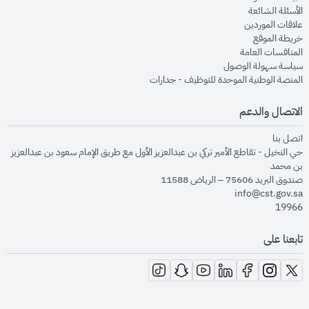
opens in new window
الأسئلة الشائعة
opens in new window
علاقات الموردين
opens in new window
خريطة الموقع
opens in new window
المنافسات العامة
opens in new window
سياسة سهولة الوصول
opens in new window
المنصة الوطنية الموحدة للتوظيف - جدارات
الاتصال والدعم
opens in new window
اتصل بنا
حي النخيل - تقاطع الأمير تركي بن عبدالعزيز الأول مع طريق الإمام سعود بن عبدالعزيز
بن محمد
صندوق البريد 75606 – الرياض 11588
info@cst.gov.sa
19966
تابعنا على
opens in new window
opens in new window
opens in new window
opens in new window
opens in new window
opens in new window
opens in new window