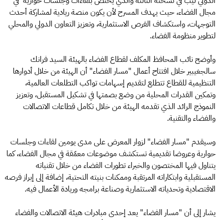
الدولي ليب في نسخته الثالثة والذي يختص بلقاءات وجلسات حوارية في
مجال الفضاء، حيث يهدف المسرح لأن يكون منصة ريادية لمشاركة أحدث
التوجهات، واستكشاف الفرص الاستثمارية، وتعزيز التعاون الدولي والمحلي
لتطوير منظومة الفضاء.
وأوضح نائب المحافظ المكلف لقطاع الفضاء بالهيئة السيد فرانك
سالجغيبير خلال افتتاح أعمال "مسار الفضاء" أن الهيئة من خلال أدوارها
التنظيمية للقطاع تتطلع لتقديم إسهامات تواكب التطلعات العالمية،
وتمكين القدرات المحلية من وضع بصمتها في تشكيل المستقبل، وتعزيز
النموذج الرائد الذي تقدمه الهيئة من خلال تكامل قطاعات الاتصالات
والفضاء والتقنية.
وسيقدم "مسار الفضاء" لزوار المعرض على مدى يومين لقاءات وجلسات
حوارية وعروضا تقديمية تستكشف موضوعات معمّقة في مجال الفضاء، كما
يتناول فيها المختصون والخبراء تطورات الفضاء من خلال تقنياته
المستقبلية وابتكاراته المرتقبة وممكنات بنيته التحتية، إضافة إلى إبراز فرصه
الاقتصادية وتحدياته الاستثمارية وصناعة برامجه وريادة الأعمال فيه.
يشار إلى أن "مسار الفضاء" يعد إحدى مبادرات هيئة الاتصالات والفضاء