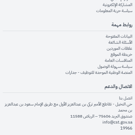
opens in new window
المشاركة الإلكترونية
opens in new window
سياسة حرية المعلومات
روابط مهمة
opens in new window
البيانات المفتوحة
opens in new window
الأسئلة الشائعة
opens in new window
علاقات الموردين
opens in new window
خريطة الموقع
opens in new window
المنافسات العامة
opens in new window
سياسة سهولة الوصول
opens in new window
المنصة الوطنية الموحدة للتوظيف - جدارات
الاتصال والدعم
opens in new window
اتصل بنا
حي النخيل - تقاطع الأمير تركي بن عبدالعزيز الأول مع طريق الإمام سعود بن عبدالعزيز
بن محمد
صندوق البريد 75606 – الرياض 11588
info@cst.gov.sa
19966