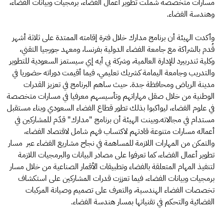
مسارات متخصصة شملت تطوير أعمال الفضاء، برمجيات وبيانات الفضاء،
وهندسة الفضاء.
وأكدت الهيئة أن برنامج مدارك خلال فترة إقامته الممتدة على ثلاثة أشهر
قُدم بالشراكة مع جامعة الفضاء الدولية بفرنسا، ومعهد جورجيا التقني،
وكلية ثندربيرد للإدارة العالمية، وشركة بي أيه إي سيستمز السعودية للتطوير
والتدريب وجامعة اليمامة كشريك تعليمي، فيما أقيمت دوراته حضوريا في
مدينة الرياض ومحافظة جدة. حيث ساهم البرنامج في تعزيز القدرات
الوطنية من خلال صقل مهاراتهم وتأسيسهم معرفيا في مسارات متخصصة
في علوم الفضاء، ليواكبوا بذلك تطور قطاع الفضاء السعودي وبناء مستقبل
مستدام في مجالاته.وبينت الهيئة أن برنامج "مدارك" قدّم للمشاركين في
أعماله مسارات متنوعة قادتهم لاكتساب فهم شامل لاقتصاد الفضاء،
والتمكن من المهارات اللازمة للمساهمة في نجاح مشاريع الفضاء عبر مسار
تطوير أعمال الفضاء، كما تعرفوا على مصادر البيانات والبرمجيات اللازمة
لتنفيذ المهام المتعلقة بالفضاء وتطبيقات الأقمار الصناعية من خلال مسار
برمجيات وبيانات الفضاء، فيما تعززت قدرات المشاركين على استكشاف
تخصصات الفضاء الهندسية، والتعرف على تصميم وصيانة المركبات
الفضائية والتحكم في تقنياتها بمسار هندسة الفضاء.