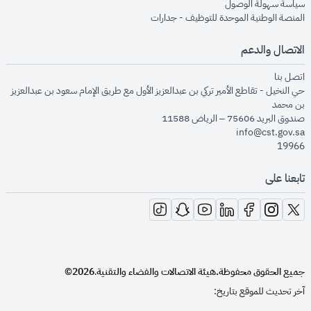
opens in new window
سياسة سهولة الوصول
opens in new window
المنصة الوطنية الموحدة للتوظيف - جدارات
الاتصال والدعم
opens in new window
اتصل بنا
حي النخيل - تقاطع الأمير تركي بن عبدالعزيز الأول مع طريق الإمام سعود بن عبدالعزيز
بن محمد
صندوق البريد 75606 – الرياض 11588
info@cst.gov.sa
19966
تابعنا على
opens in new window
opens in new window
opens in new window
opens in new window
opens in new window
opens in new window
opens in new window
جميع الحقوق محفوظة.
هيئة الاتصالات والفضاء والتقنية
2026©
.
آخر تحديث للموقع بتاريخ: