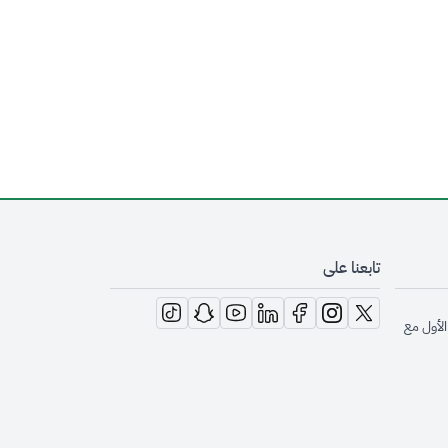
تابعنا على
opens in new window
opens in new window
opens in new window
opens in new window
opens in new window
opens in new window
opens in new window
الأول مع