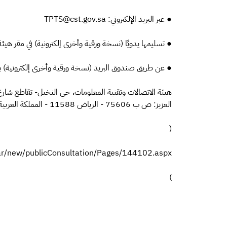
● عبر البريد الإلكتروني: TPTS@cst.gov.sa
● تسليمها يدويًا (نسخة ورقية وأخرى إلكترونية) في مقر هيئة
● عن طريق صندوق البريد (نسخة ورقية وأخرى إلكترونية) با
هيئة الاتصالات وتقنية المعلومات، حي النخيل- تقاطع شارع ا
العزيز: ص ب 75606 - الرياض 11588 - المملكة العربية السعودية.
(
/ar/new/publicConsultation/Pages/144102.aspx
)