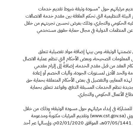
تقديم مرئياتهم حول "مسودة وثيقة شروط تقديم خدمات
 البيئة التنظيمية التي تحكم العلاقة بين مقدم خدمة الاتصالات
شقيه الحكومي والتجاري، وذلك بغرض تحسين تجربتهم من خلال
در عن المنظمات الدولية في مجال حماية حقوق مستخدمي
تضمنتها الوثيقة، ومن بينها إضافة مواد تفصيلية تتعلق
المعلومات الصحيحة، وبعض الأحكام التي تنظم عملية الاتصال
ام العقد من قبل مقدم الخدمة، إضافةً إلى إلزام مقدمي
مة والحد الأدنى لمستويات الجودة، وآليات الخصم أو إعادة
هذه المعايير، والتفصيل في بعض الأحكام المتعلقة بحماية حق
ديدة تنظم الخدمات المسبقة الدفع، وقواعد تتعلق بحماية
ع الأعمال الحكومي والتجاري.
للمشاركة في إبداء مرئياتهم حول مسودة الوثيقة؛ وذلك من خلال
الاطلاع على مسودة الوثيقة المحدثة عبر موقع الهيئة الإلكتروني (www.cst.gov.sa) وتقديم المرئيات مكتوبةً ومدعومة
بالمبررات والتفاصيل اللازمة وذلك في موعد أقصاه الخميس 07/05/1441هـ، الموافق 02/01/2020م، وإرسالها عبر أحد