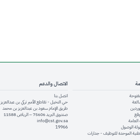
مة
الاتصال والدعم
opens in new window
opens in new window
مفتوحة
اتصل بنا
opens in new window
ائعة
حي النخيل - تقاطع الأمير تركي بن عبدالعزيز 
opens in new window
وردين
طريق الإمام سعود بن عبدالعزيز بن محمد
opens in new window
وقع
صندوق البريد 75606 – الرياض 11588
opens in new window
العامة
info@cst.gov.sa
opens in new window
لة الوصول
19966
opens in new window
طنية الموحدة للتوظيف - جدارات