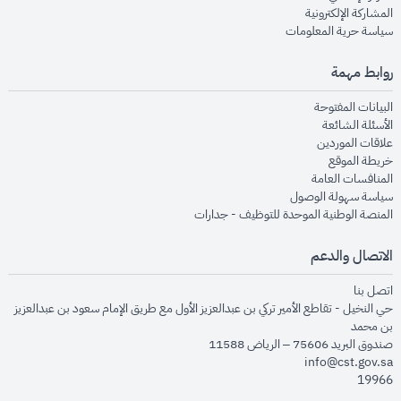
opens in new window
المشاركة الإلكترونية
opens in new window
سياسة حرية المعلومات
روابط مهمة
opens in new window
البيانات المفتوحة
opens in new window
الأسئلة الشائعة
opens in new window
علاقات الموردين
opens in new window
خريطة الموقع
opens in new window
المنافسات العامة
opens in new window
سياسة سهولة الوصول
opens in new window
المنصة الوطنية الموحدة للتوظيف - جدارات
الاتصال والدعم
opens in new window
اتصل بنا
حي النخيل - تقاطع الأمير تركي بن عبدالعزيز الأول مع طريق الإمام سعود بن عبدالعزيز
بن محمد
صندوق البريد 75606 – الرياض 11588
info@cst.gov.sa
19966