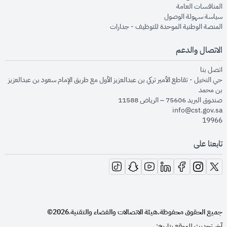
opens in new window
المنافسات العامة
opens in new window
سياسة سهولة الوصول
opens in new window
المنصة الوطنية الموحدة للتوظيف - جدارات
الاتصال والدعم
opens in new window
اتصل بنا
حي النخيل - تقاطع الأمير تركي بن عبدالعزيز الأول مع طريق الإمام سعود بن عبدالعزيز
بن محمد
صندوق البريد 75606 – الرياض 11588
info@cst.gov.sa
19966
تابعنا على
opens in new window
opens in new window
opens in new window
opens in new window
opens in new window
opens in new window
opens in new window
جميع الحقوق محفوظة.
هيئة الاتصالات والفضاء والتقنية
2026©
.
آخر تحديث للموقع بتاريخ: