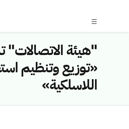
"هيئة الاتصالات" ت
«توزيع وتنظيم استخد
اللاسلكية»