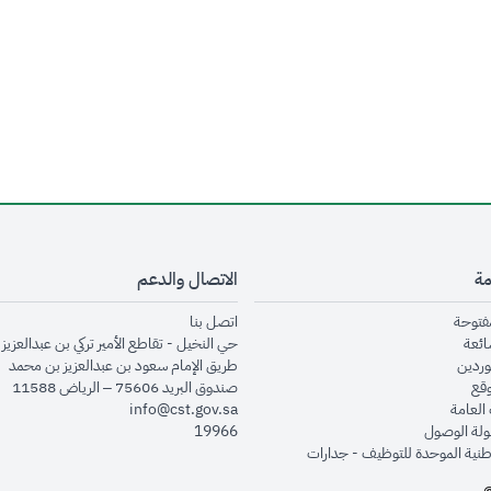
مة
الاتصال والدعم
opens in new window
opens in new window
مفتوحة
اتصل بنا
opens in new window
ائعة
حي النخيل - تقاطع الأمير تركي بن عبدالعزيز 
opens in new window
وردين
طريق الإمام سعود بن عبدالعزيز بن محمد
opens in new window
وقع
صندوق البريد 75606 – الرياض 11588
opens in new window
العامة
info@cst.gov.sa
opens in new window
لة الوصول
19966
opens in new window
طنية الموحدة للتوظيف - جدارات