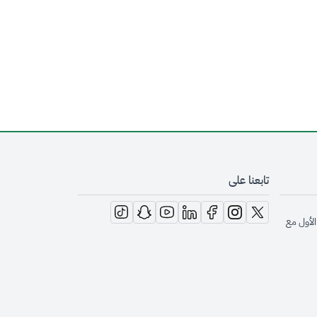
تابعنا على
opens in new window
opens in new window
opens in new window
opens in new window
opens in new window
opens in new window
opens in new window
الأول مع