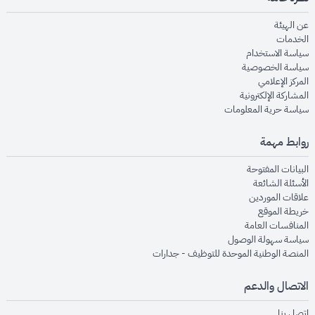
opens in new window
عن الهيئة
opens in new window
الخدمات
opens in new window
سياسة الاستخدام
opens in new window
سياسة الخصوصية
opens in new window
المركز الإعلامي
opens in new window
المشاركة الإلكترونية
opens in new window
سياسة حرية المعلومات
روابط مهمة
opens in new window
البيانات المفتوحة
opens in new window
الأسئلة الشائعة
opens in new window
علاقات الموردين
opens in new window
خريطة الموقع
opens in new window
المنافسات العامة
opens in new window
سياسة سهولة الوصول
opens in new window
المنصة الوطنية الموحدة للتوظيف - جدارات
الاتصال والدعم
opens in new window
اتصل بنا