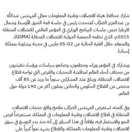
شارك محافظ هيئة الاتصالات وتقنية المعلومات معالي المهندس عبدالله
بن عبدالعزيز الضرَّاب كمتحدث رئيس في جلسة قمة الشرق الأوسط وشمال
افريقيا ضمن جلسات البرنامج الوزاري في المؤتمر العالمي للاتصالات المتنقلة
2015م، الذي تنظمه الجمعية الدولية للاتصالات المتنقلة (GSMA)،
والمنعقد خلال الفترة الحالية من 02-05 مارس في مدينة برشلونة بمملكة
إسبانيا.
ويشارك في المؤتمر وزراء، ومنظمون، وصانعو سياسات، ورؤساء تنفيذيون
من مختلف أنحاء العالم لمناقشة التحديات والفرص التي تواجه قطاع
الاتصالات المتنقلة. ويبلغ عدد المشاركين سنوياً ما يزيد عن 85 ألف
مختص من القطاع الحكومي والخاص يمثلون أكثر من 190 دولة حول
العالم.
وفي كلمته، استعرض المهندس الضرَّاب ملامح واقع خدمات الاتصالات
المتنقلة في قطاع الاتصالات وتقنية المعلومات في المملكة، مستعرضاً فرص
النمو والاستثمار فيه، ولافتاً في هذا السياق إلى أنه منذ بدء التوسع في سوق
الاتصالات وتقنية المعلومات بالمملكة، والقطاع يشهد نمواً كبيراً على