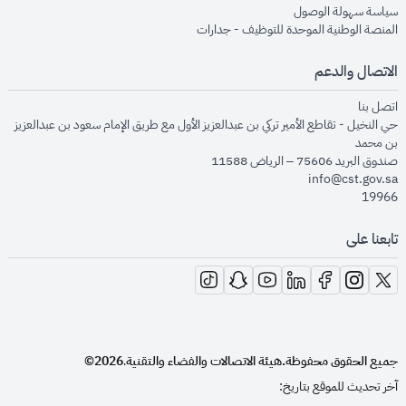
opens in new window
سياسة سهولة الوصول
opens in new window
المنصة الوطنية الموحدة للتوظيف - جدارات
الاتصال والدعم
opens in new window
اتصل بنا
حي النخيل - تقاطع الأمير تركي بن عبدالعزيز الأول مع طريق الإمام سعود بن عبدالعزيز
بن محمد
صندوق البريد 75606 – الرياض 11588
info@cst.gov.sa
19966
تابعنا على
opens in new window
opens in new window
opens in new window
opens in new window
opens in new window
opens in new window
opens in new window
جميع الحقوق محفوظة.
هيئة الاتصالات والفضاء والتقنية
2026©
.
آخر تحديث للموقع بتاريخ: