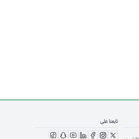
تابعنا على
opens in new window
opens in new window
opens in new window
opens in new window
opens in new window
opens in new window
opens in new window