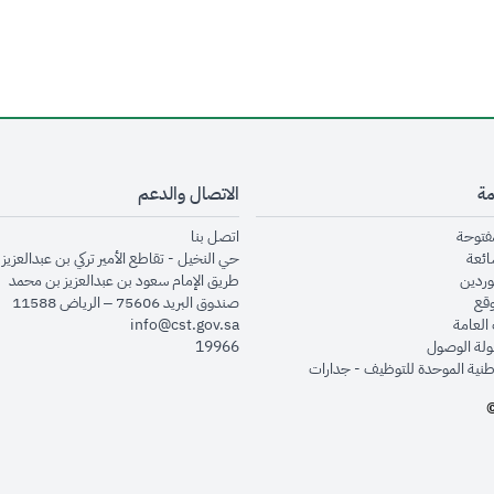
مة
الاتصال والدعم
opens in new window
opens in new window
مفتوحة
اتصل بنا
opens in new window
ائعة
حي النخيل - تقاطع الأمير تركي بن عبدالعزيز 
opens in new window
وردين
طريق الإمام سعود بن عبدالعزيز بن محمد
opens in new window
وقع
صندوق البريد 75606 – الرياض 11588
opens in new window
العامة
info@cst.gov.sa
opens in new window
لة الوصول
19966
opens in new window
طنية الموحدة للتوظيف - جدارات