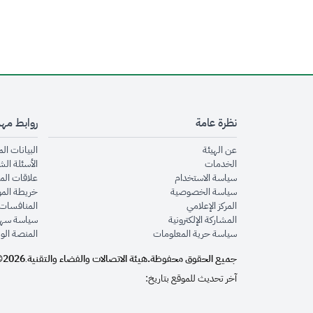
نظرة عامة
روابط مه
opens in new window
عن الهيئة
البيانات ال
opens in new window
الخدمات
الأسئلة الش
opens in new window
سياسة الاستخدام
علاقات الم
opens in new window
سياسة الخصوصية
خريطة الم
opens in new window
المركز الإعلامي
المنافسات 
opens in new window
المشاركة الإلكترونية
سياسة سهو
opens in new window
سياسة حرية المعلومات
المنصة الو
جميع الحقوق محفوظة.
هيئة الاتصالات والفضاء والتقنية
2026©
.
آخر تحديث للموقع بتاريخ: