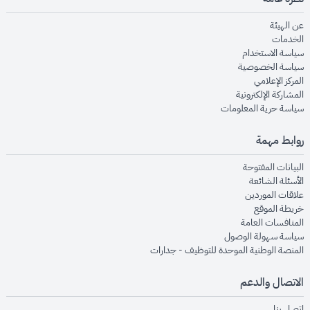
opens in new window
عن الهيئة
opens in new window
الخدمات
opens in new window
سياسة الاستخدام
opens in new window
سياسة الخصوصية
opens in new window
المركز الإعلامي
opens in new window
المشاركة الإلكترونية
opens in new window
سياسة حرية المعلومات
روابط مهمة
opens in new window
البيانات المفتوحة
opens in new window
الأسئلة الشائعة
opens in new window
علاقات الموردين
opens in new window
خريطة الموقع
opens in new window
المنافسات العامة
opens in new window
سياسة سهولة الوصول
opens in new window
المنصة الوطنية الموحدة للتوظيف - جدارات
الاتصال والدعم
opens in new window
اتصل بنا