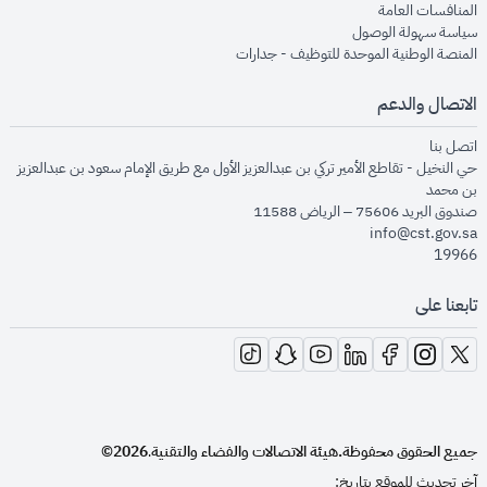
opens in new window
المنافسات العامة
opens in new window
سياسة سهولة الوصول
opens in new window
المنصة الوطنية الموحدة للتوظيف - جدارات
الاتصال والدعم
opens in new window
اتصل بنا
حي النخيل - تقاطع الأمير تركي بن عبدالعزيز الأول مع طريق الإمام سعود بن عبدالعزيز
بن محمد
صندوق البريد 75606 – الرياض 11588
info@cst.gov.sa
19966
تابعنا على
opens in new window
opens in new window
opens in new window
opens in new window
opens in new window
opens in new window
opens in new window
جميع الحقوق محفوظة.
هيئة الاتصالات والفضاء والتقنية
2026©
.
آخر تحديث للموقع بتاريخ: