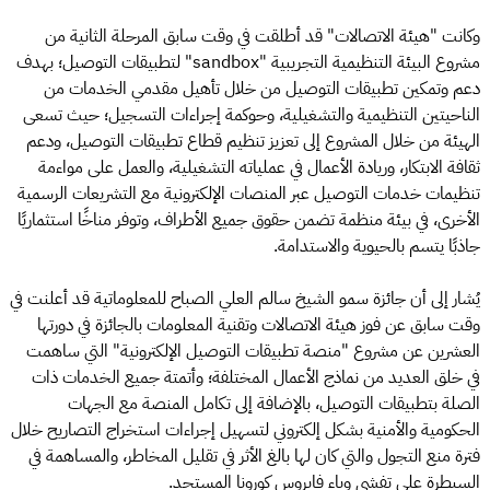
وكانت "هيئة الاتصالات" قد أطلقت في وقت سابق المرحلة الثانية من
مشروع البيئة التنظيمية التجريبية "sandbox" لتطبيقات التوصيل؛ بهدف
دعم وتمكين تطبيقات التوصيل من خلال تأهيل مقدمي الخدمات من
الناحيتين التنظيمية والتشغيلية، وحوكمة إجراءات التسجيل؛ حيث تسعى
الهيئة من خلال المشروع إلى تعزيز تنظيم قطاع تطبيقات التوصيل، ودعم
ثقافة الابتكار، وريادة الأعمال في عملياته التشغيلية، والعمل على مواءمة
تنظيمات خدمات التوصيل عبر المنصات الإلكترونية مع التشريعات الرسمية
الأخرى، في بيئة منظمة تضمن حقوق جميع الأطراف، وتوفر مناخًا استثماريًا
جاذبًا يتسم بالحيوية والاستدامة.
يُشار إلى أن جائزة سمو الشيخ سالم العلي الصباح للمعلوماتية قد أعلنت في
وقت سابق عن فوز هيئة الاتصالات وتقنية المعلومات بالجائزة في دورتها
العشرين عن مشروع "منصة تطبيقات التوصيل الإلكترونية" التي ساهمت
في خلق العديد من نماذج الأعمال المختلفة؛ وأتمتة جميع الخدمات ذات
الصلة بتطبيقات التوصيل، بالإضافة إلى تكامل المنصة مع الجهات
الحكومية والأمنية بشكل إلكتروني لتسهيل إجراءات استخراج التصاريح خلال
فترة منع التجول والتي كان لها بالغ الأثر في تقليل المخاطر، والمساهمة في
السيطرة على تفشي وباء فايروس كورونا المستجد.