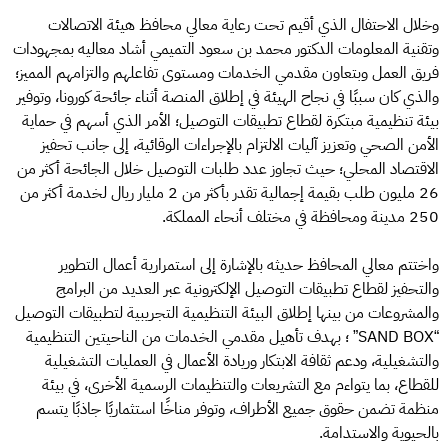
وخلال الاحتفال الذي أقيم تحت رعاية معالي محافظ هيئة الاتصالات
وتقنية المعلومات الدكتور محمد بن سعود التميمي أشاد معاليه بمجهودات
فريق العمل وبتعاون مقدمي الخدمات ومستوى تفاعلهم والتزامهم المميز؛
والذي كان سببًا في نجاح الهيئة في إطلاق المنصة أثناء جائحة كورونا، وتوفير
بيئة تنظيمية مبتكرة لقطاع تطبيقات التوصيل؛ الأمر الذي أسهم في حماية
الأمن الصحي وتعزيز آليات الالتزام بالإجراءات الوقائية، إلى جانب تحفيز
الاقتصاد المحلي؛ حيث تجاوز عدد طلبات التوصيل خلال الجائحة أكثر من
26 مليون طلب بقيمة إجمالية تقدر بأكثر من 2 مليار ريال لخدمة أكثر من
250 مدينة ومحافظة في مختلف أنحاء المملكة.
واختتم معالي المحافظ حديثه بالإشارة إلى استمرارية أعمال التطوير
والتحفيز لقطاع تطبيقات التوصيل الإلكترونية عبر العديد من البرامج
والمشروعات من بينها إطلاق البيئة التنظيمية التجريبية لتطبيقات التوصيل
“SAND BOX” ؛ بهدف تأهيل مقدمي الخدمات من الناحيتين التنظيمية
والتشغيلية، ودعم ثقافة الابتكار وريادة الأعمال في العمليات التشغيلية
للقطاع، بما يتواءم مع التشريعات والتنظيمات الرسمية الأخرى، في بيئة
منظمة تضمن حقوق جميع الأطراف، وتوفر مناخًا استثماريًا جاذبًا يتسم
بالحيوية والاستدامة.