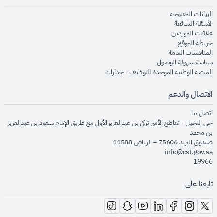
opens in new window
البيانات المفتوحة
opens in new window
الأسئلة الشائعة
opens in new window
علاقات الموردين
opens in new window
خريطة الموقع
opens in new window
المنافسات العامة
opens in new window
سياسة سهولة الوصول
opens in new window
المنصة الوطنية الموحدة للتوظيف - جدارات
الاتصال والدعم
opens in new window
اتصل بنا
حي النخيل - تقاطع الأمير تركي بن عبدالعزيز الأول مع طريق الإمام سعود بن عبدالعزيز
بن محمد
صندوق البريد 75606 – الرياض 11588
info@cst.gov.sa
19966
تابعنا على
opens in new window
opens in new window
opens in new window
opens in new window
opens in new window
opens in new window
opens in new window