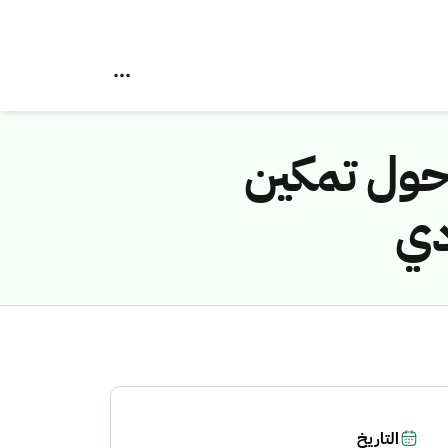
 حول تمكين
دي
التاريخ