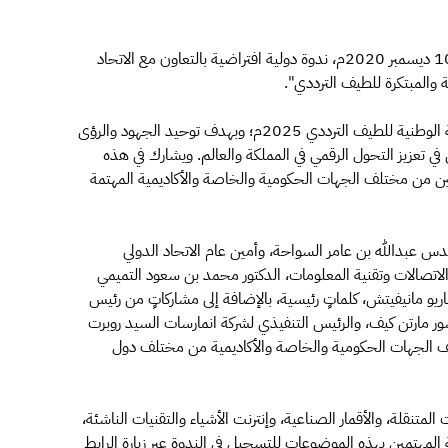
تعقد هيئة الاتصالات وتقنية المعلومات، في الفترة من 8 – 10 ديسمبر 2020م، ندوة دولية افتراضية بالتعاون مع الاتحاد
وتأتي هذه الندوة في إطار جهود الهيئة المتصلة بالاستراتيجية الوطنية للطيف الترددي 2025م؛ وبهدف توحيد الجهود والرؤى
في تعزيز التحول الرقمي في المملكة والعالم. ويشارك في هذه
ن والمختصين من مختلف الجهات الحكومية والخاصة والأكاديمية المهتمة
ندس عبدالله بن عامر السواحة، وأمين عام الاتحاد الدولي
الاتصالات وتقنية المعلومات، الدكتور محمد بن سعود التميمي
ماريو مانيفيتش، كلماتٍ رئيسية، بالإضافة إلى مشاركاتٍ من رئيس
سور مارتن كيف، والرئيس التنفيذي لشركة انمارسات السيد روبرت
لف الجهات الحكومية والخاصة والأكاديمية من مختلف دول
نقلة، والأقمار الصناعية، وإنترنت الأشياء والتقنيات الناشئة،
ة المهتمين بهذه الموضوعات للتسجيل في الندوة عبر زيارة الرابط