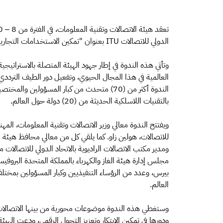
الدولي للاتصالات ITU بعنوان "تمكين الاستخدامات التجارية والمبتكرة للطيف الترددي".
العالمية في هذا المجال الحيوي، وتفعيل دور الطيف الترددي 
الندوة أكثر من (70) متحدث من كبار المسؤولي
بالتقنيات اللاسلكية الحديثة من (20) دولة حول العالم.
ويفتتح الندوة معالي وزير الاتصالات وتقنية المعلومات، المه
للاتصالات، هولين زاو. كما يلقي كل من معالي محافظ هيئة 
ومدير مكتب الاتصالات الراديوية بالاتحاد الدولي للاتصالات 
مجلس إدارة هيئة الغاز والكهرباء بالمملكة المتحدة البروفي
بيرس، وعدد من الرؤساء التنفيذيين وكبار المسؤولين بمخت
العالم.
وستغطي هذه الندوة موضوعات محورية من بينها الاتصالات المت
ودورها في تمكين الابتكار وتعزيز التحول الرقمي، ودعت الهيئ