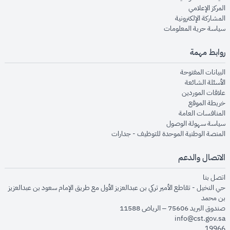
opens in new window
المركز الإعلامي
opens in new window
المشاركة الإلكترونية
opens in new window
سياسة حرية المعلومات
روابط مهمة
opens in new window
البيانات المفتوحة
opens in new window
الأسئلة الشائعة
opens in new window
علاقات الموردين
opens in new window
خريطة الموقع
opens in new window
المنافسات العامة
opens in new window
سياسة سهولة الوصول
opens in new window
المنصة الوطنية الموحدة للتوظيف - جدارات
الاتصال والدعم
opens in new window
اتصل بنا
حي النخيل - تقاطع الأمير تركي بن عبدالعزيز الأول مع طريق الإمام سعود بن عبدالعزيز
بن محمد
صندوق البريد 75606 – الرياض 11588
info@cst.gov.sa
19966