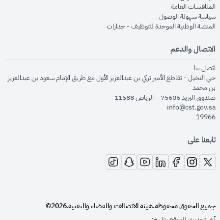
opens in new window
المنافسات العامة
opens in new window
سياسة سهولة الوصول
opens in new window
المنصة الوطنية الموحدة للتوظيف - جدارات
الاتصال والدعم
opens in new window
اتصل بنا
حي النخيل - تقاطع الأمير تركي بن عبدالعزيز الأول مع طريق الإمام سعود بن عبدالعزيز
بن محمد
صندوق البريد 75606 – الرياض 11588
info@cst.gov.sa
19966
تابعنا على
opens in new window
opens in new window
opens in new window
opens in new window
opens in new window
opens in new window
opens in new window
جميع الحقوق محفوظة.
هيئة الاتصالات والفضاء والتقنية
2026©
.
آخر تحديث للموقع بتاريخ: