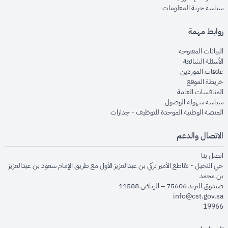
opens in new window
سياسة حرية المعلومات
روابط مهمة
opens in new window
البيانات المفتوحة
opens in new window
الأسئلة الشائعة
opens in new window
علاقات الموردين
opens in new window
خريطة الموقع
opens in new window
المنافسات العامة
opens in new window
سياسة سهولة الوصول
opens in new window
المنصة الوطنية الموحدة للتوظيف - جدارات
الاتصال والدعم
opens in new window
اتصل بنا
حي النخيل - تقاطع الأمير تركي بن عبدالعزيز الأول مع طريق الإمام سعود بن عبدالعزيز
بن محمد
صندوق البريد 75606 – الرياض 11588
info@cst.gov.sa
19966