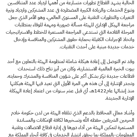
الحالية يشهد القطاع تطورات متسارعة من أهمها ازدياد عدد المتنافسين
وتنوع الخدمات والزيادة الكبيرة المضطردة في عدد المشتركين وازدياد وتيرة
التغيرات والتطورات التقنية على المستوى العالمي، وهو الأمر الذي جعل
مراجعة الهيكل الإداري للهيئة مسألة ضرورية ومهمة للوفاء بمتطلبات
المرحلة القادمة التي تستدعي المراجعة المستمرة للخطط والاستراتيجيات
واتخاذ الإجراءات الكفيلة بحماية حقوق المشتركين والمنافسة وإدخال
خدمات جديدة مبنية على أحدث التقنيات.
وقد تم التوصل إلى إعادة هيكلة شاملة لمنظومة الهيئة بالتعاون مع أحد
بيوت الخبرة العالمية الاستشارية، وكان من أبرز نتاج ذلك استحداث
قطاعات جديدة تركز بشكل أكبر على شؤون المنافسة والمشترك وحمايته.
وتجدر الإشارة إلى أن هذه هي المرة الأولى التي تعيد فيها الهيئة هيكلتها
منذ إنشائها عام1422هـ، أي قبل عشر سنوات من اعتماد إعادة الهيكلة
الإدارية الجديدة.
وأشاد معالي المحافظ بالدعم الذي تتلقاه الهيئة من لدن حكومة خادم
الحرمين الشريفين حفظه الله وتسخيرها لكافة الإمكانات والمساندة
المستمرة لتمكين الهيئة من أداء دورها في إدارة قطاع الاتصالات وتقنية
المعلومات بالمملكة بما يحقق انتشار الخدمات في كافة أنحاء المملكة مع