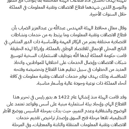
للهيئة بهدف تحسين أداء قطاعات الهيئة المختلفة بما يتواكب مع التطور
والتوسع اللذين شهدهما قطاع الاتصالات وتقنية المعلومات في المملكة
خلال السنوات الأخيرة.
وقال معالي محافظ الهيئة المهندس عبدالله بن عبدالعزيز الضراب بأن
قطاع الاتصالات وتقنية المعلومات وما يرتبط به من خدمات ونشاطات
اقتصادية مختلفة يعتبر من الركائز المهمة والأساسية ذات الدور المتنامي في
الناتج المحلي الإجمالي للاقتصاد الوطني بالمملكة. وإدراكا لهذه الحقيقة
قامت حكومة المملكة أيدها الله بتوظيف الاستثمارات السخية لتوسيع
شبكات الاتصالات وإيصال الخدمات على اختلافها للمواطنين، واتخاذ
العديد من الخطوات في سبيل تنظيم هذا القطاع وتخصيصه وفتحه
للمنافسة، وذلك بهدف توفير خدمات اتصالات وتقنية معلومات في كافة
أنحاء المملكة ذات نوعية وجودة عالية وبأسعار مناسبة.
وقد قامت الهيئة منذ إنشائها عام 1422 هـ بدور رئيس في تحرير هذا
القطاع الهام، وإيجاد بيئة استثمارية مبنية على أسس وقواعد تعتمد على
الوضوح والشفافية وعدم التمييز، حيث بدأت بمرحلة التأسيس ووضع الأطر
التنظيمية، تلاها مرحلة فتح السوق وإصدار تراخيص تقديم خدمات
الاتصالات وتقنية المعلومات المتنقلة والثابتة والمعطيات، وفي المرحلة