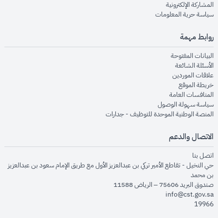
opens in new window
المشاركة الإلكترونية
opens in new window
سياسة حرية المعلومات
روابط مهمة
opens in new window
البيانات المفتوحة
opens in new window
الأسئلة الشائعة
opens in new window
علاقات الموردين
opens in new window
خريطة الموقع
opens in new window
المنافسات العامة
opens in new window
سياسة سهولة الوصول
opens in new window
المنصة الوطنية الموحدة للتوظيف - جدارات
الاتصال والدعم
opens in new window
اتصل بنا
حي النخيل - تقاطع الأمير تركي بن عبدالعزيز الأول مع طريق الإمام سعود بن عبدالعزيز
بن محمد
صندوق البريد 75606 – الرياض 11588
info@cst.gov.sa
19966