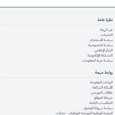
نظرة عامة
opens in new window
عن الهيئة
opens in new window
الخدمات
opens in new window
سياسة الاستخدام
opens in new window
سياسة الخصوصية
opens in new window
المركز الإعلامي
opens in new window
المشاركة الإلكترونية
opens in new window
سياسة حرية المعلومات
روابط مهمة
opens in new window
البيانات المفتوحة
opens in new window
الأسئلة الشائعة
opens in new window
علاقات الموردين
opens in new window
خريطة الموقع
opens in new window
المنافسات العامة
opens in new window
سياسة سهولة الوصول
opens in new window
المنصة الوطنية الموحدة للتوظيف - جدارات