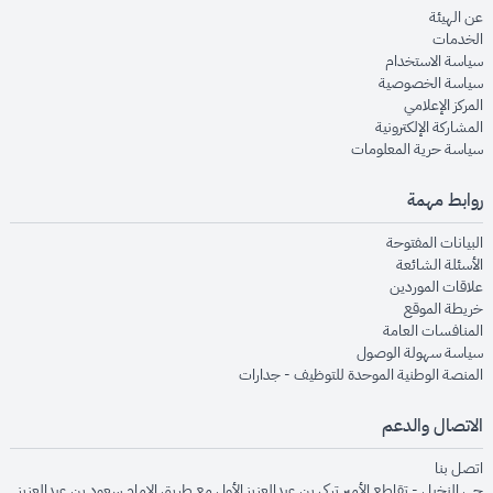
opens in new window
عن الهيئة
opens in new window
الخدمات
opens in new window
سياسة الاستخدام
opens in new window
سياسة الخصوصية
opens in new window
المركز الإعلامي
opens in new window
المشاركة الإلكترونية
opens in new window
سياسة حرية المعلومات
روابط مهمة
opens in new window
البيانات المفتوحة
opens in new window
الأسئلة الشائعة
opens in new window
علاقات الموردين
opens in new window
خريطة الموقع
opens in new window
المنافسات العامة
opens in new window
سياسة سهولة الوصول
opens in new window
المنصة الوطنية الموحدة للتوظيف - جدارات
الاتصال والدعم
opens in new window
اتصل بنا
حي النخيل - تقاطع الأمير تركي بن عبدالعزيز الأول مع طريق الإمام سعود بن عبدالعزيز