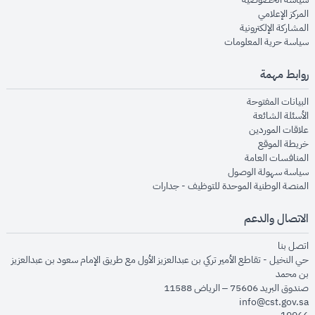
opens in new window
المركز الإعلامي
opens in new window
المشاركة الإلكترونية
opens in new window
سياسة حرية المعلومات
روابط مهمة
opens in new window
البيانات المفتوحة
opens in new window
الأسئلة الشائعة
opens in new window
علاقات الموردين
opens in new window
خريطة الموقع
opens in new window
المنافسات العامة
opens in new window
سياسة سهولة الوصول
opens in new window
المنصة الوطنية الموحدة للتوظيف - جدارات
الاتصال والدعم
opens in new window
اتصل بنا
حي النخيل - تقاطع الأمير تركي بن عبدالعزيز الأول مع طريق الإمام سعود بن عبدالعزيز
بن محمد
صندوق البريد 75606 – الرياض 11588
info@cst.gov.sa