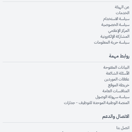
opens in new window
عن الهيئة
opens in new window
الخدمات
opens in new window
سياسة الاستخدام
opens in new window
سياسة الخصوصية
opens in new window
المركز الإعلامي
opens in new window
المشاركة الإلكترونية
opens in new window
سياسة حرية المعلومات
روابط مهمة
opens in new window
البيانات المفتوحة
opens in new window
الأسئلة الشائعة
opens in new window
علاقات الموردين
opens in new window
خريطة الموقع
opens in new window
المنافسات العامة
opens in new window
سياسة سهولة الوصول
opens in new window
المنصة الوطنية الموحدة للتوظيف - جدارات
الاتصال والدعم
opens in new window
اتصل بنا