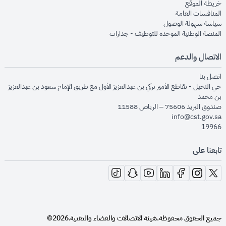
opens in new window
خريطة الموقع
opens in new window
المنافسات العامة
opens in new window
سياسة سهولة الوصول
opens in new window
المنصة الوطنية الموحدة للتوظيف - جدارات
الاتصال والدعم
opens in new window
اتصل بنا
حي النخيل - تقاطع الأمير تركي بن عبدالعزيز الأول مع طريق الإمام سعود بن عبدالعزيز
بن محمد
صندوق البريد 75606 – الرياض 11588
info@cst.gov.sa
19966
تابعنا على
opens in new window
opens in new window
opens in new window
opens in new window
opens in new window
opens in new window
opens in new window
جميع الحقوق محفوظة.
هيئة الاتصالات والفضاء والتقنية
2026©
.