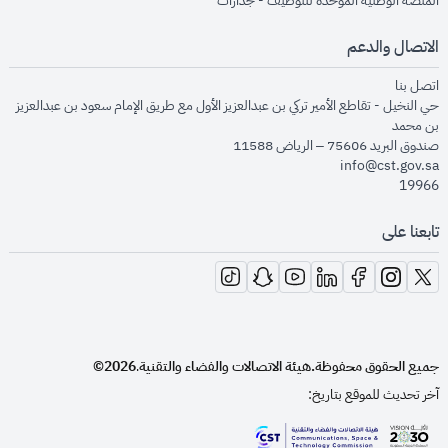
المنصة الوطنية الموحدة للتوظيف - جدارات
الاتصال والدعم
opens in new window
اتصل بنا
حي النخيل - تقاطع الأمير تركي بن عبدالعزيز الأول مع طريق الإمام سعود بن عبدالعزيز
بن محمد
صندوق البريد 75606 – الرياض 11588
info@cst.gov.sa
19966
تابعنا على
opens in new window
opens in new window
opens in new window
opens in new window
opens in new window
opens in new window
opens in new window
جميع الحقوق محفوظة.
هيئة الاتصالات والفضاء والتقنية
2026©
.
آخر تحديث للموقع بتاريخ: