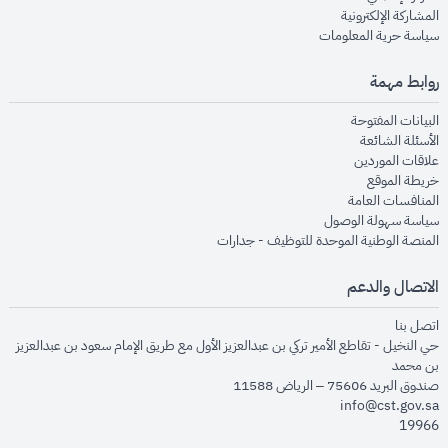
opens in new window
المشاركة الإلكترونية
opens in new window
سياسة حرية المعلومات
روابط مهمة
opens in new window
البيانات المفتوحة
opens in new window
الأسئلة الشائعة
opens in new window
علاقات الموردين
opens in new window
خريطة الموقع
opens in new window
المنافسات العامة
opens in new window
سياسة سهولة الوصول
opens in new window
المنصة الوطنية الموحدة للتوظيف - جدارات
الاتصال والدعم
opens in new window
اتصل بنا
حي النخيل - تقاطع الأمير تركي بن عبدالعزيز الأول مع طريق الإمام سعود بن عبدالعزيز
بن محمد
صندوق البريد 75606 – الرياض 11588
info@cst.gov.sa
19966