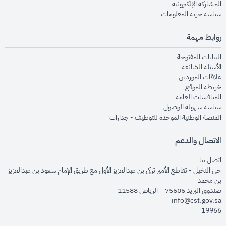
opens in new window
المشاركة الإلكترونية
opens in new window
سياسة حرية المعلومات
روابط مهمة
opens in new window
البيانات المفتوحة
opens in new window
الأسئلة الشائعة
opens in new window
علاقات الموردين
opens in new window
خريطة الموقع
opens in new window
المنافسات العامة
opens in new window
سياسة سهولة الوصول
opens in new window
المنصة الوطنية الموحدة للتوظيف - جدارات
الاتصال والدعم
opens in new window
اتصل بنا
حي النخيل - تقاطع الأمير تركي بن عبدالعزيز الأول مع طريق الإمام سعود بن عبدالعزيز
بن محمد
صندوق البريد 75606 – الرياض 11588
info@cst.gov.sa
19966