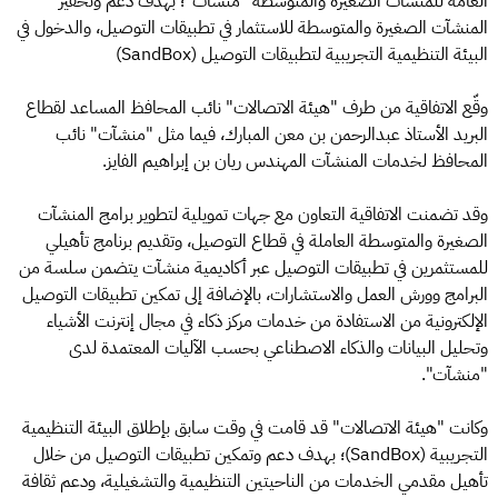
العامة للمنشآت الصغيرة والمتوسطة "منشآت"؛ بهدف دعم وتحفيز
المنشآت الصغيرة والمتوسطة للاستثمار في تطبيقات التوصيل، والدخول في
البيئة التنظيمية التجريبية لتطبيقات التوصيل (SandBox)
وقّع الاتفاقية من طرف "هيئة الاتصالات" نائب المحافظ المساعد لقطاع
البريد الأستاذ عبدالرحمن بن معن المبارك، فيما مثل "منشآت" نائب
المحافظ لخدمات المنشآت المهندس ريان بن إبراهيم الفايز.
وقد تضمنت الاتفاقية التعاون مع جهات تمويلية لتطوير برامج المنشآت
الصغيرة والمتوسطة العاملة في قطاع التوصيل، وتقديم برنامج تأهيلي
للمستثمرين في تطبيقات التوصيل عبر أكاديمية منشآت يتضمن سلسة من
البرامج وورش العمل والاستشارات، بالإضافة إلى تمكين تطبيقات التوصيل
الإلكترونية من الاستفادة من خدمات مركز ذكاء في مجال إنترنت الأشياء
وتحليل البيانات والذكاء الاصطناعي بحسب الآليات المعتمدة لدى
"منشآت".
وكانت "هيئة الاتصالات" قد قامت في وقت سابق بإطلاق البيئة التنظيمية
التجريبية (SandBox)؛ بهدف دعم وتمكين تطبيقات التوصيل من خلال
تأهيل مقدمي الخدمات من الناحيتين التنظيمية والتشغيلية، ودعم ثقافة