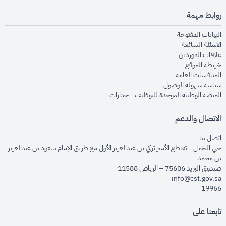
روابط مهمة
opens in new window
البيانات المفتوحة
opens in new window
الأسئلة الشائعة
opens in new window
علاقات الموردين
opens in new window
خريطة الموقع
opens in new window
المنافسات العامة
opens in new window
سياسة سهولة الوصول
opens in new window
المنصة الوطنية الموحدة للتوظيف - جدارات
الاتصال والدعم
opens in new window
اتصل بنا
حي النخيل - تقاطع الأمير تركي بن عبدالعزيز الأول مع طريق الإمام سعود بن عبدالعزيز
بن محمد
صندوق البريد 75606 – الرياض 11588
info@cst.gov.sa
19966
تابعنا على