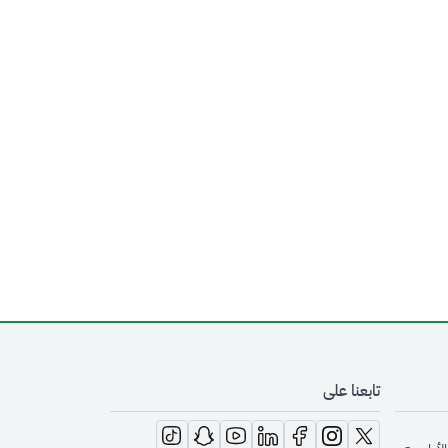
تابعنا على
opens in new window
opens in new window
opens in new window
opens in new window
opens in new window
opens in new window
opens in new window