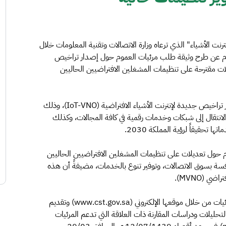
رنت الأشياء" الذي ترعاه وزارة الاتصالات وتقنية المعلومات خلال
ليوم عن طرح وثيقة طلب مرئيات العموم حول إصدار تراخيص
 الافتراضية (IoT-VNO)، وحول تعديلات مقترحة على تنظيمات المشغلين الافتراضيين الحاليين
وبينت الهيئة أن الوثيقة تضمنت طلب المرئيات حول إصدار تراخيص جديدة لإنترنت الأشياء الافتراضية (IoT-VNO)، وذلك
الانتقال إلى شبكات وخدمات رقمية في كافة المجالات، وكذلك
تحقيقاً لرؤية المملكة 2030.
 حول تعديلات على تنظيمات المشغلين الافتراضيين الحاليين
المنافسة بسوق الاتصالات، وتوفير تنوع بالخدمات، مضيفةً أن هذه
 (MVNO).
ودعت الهيئة جميع المختصين والمهتمين الاطلاع على المرئيات من خلال موقعها الإلكتروني (www.cst.gov.sa) وتقديم
تحليلات ودراسات المقارنة ذات العلاقة التي تدعم المرئيات