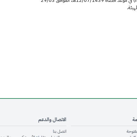
والملاحظات عبر البريد الإلكتروني (mvno_reg@cst.gov.sa) في موعد أقصاه 12/07/1439هـ، الموافق 29/03
مة
الاتصال والدعم
opens in new window
opens in new window
مفتوحة
اتصل بنا