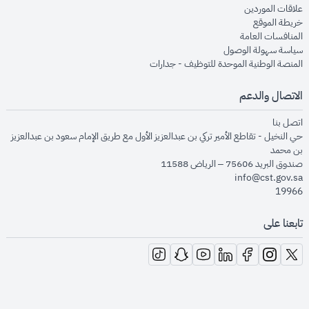
opens in new window
علاقات الموردين
opens in new window
خريطة الموقع
opens in new window
المنافسات العامة
opens in new window
سياسة سهولة الوصول
opens in new window
المنصة الوطنية الموحدة للتوظيف - جدارات
الاتصال والدعم
opens in new window
اتصل بنا
حي النخيل - تقاطع الأمير تركي بن عبدالعزيز الأول مع طريق الإمام سعود بن عبدالعزيز
بن محمد
صندوق البريد 75606 – الرياض 11588
info@cst.gov.sa
19966
تابعنا على
opens in new window
opens in new window
opens in new window
opens in new window
opens in new window
opens in new window
opens in new window