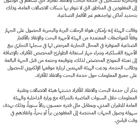
والبحرية للتسجيل في خدمة البحث والانقاذ للأفراد التي تساهم في الوصول
إلى المفقودين في المناطق التي لا تتوفر بها شبكات الاتصالات العامة، وذلك
بتحديد أماكن تواجدهم عبر الأقمار الصناعية.
وقالت الهيئة إنه بإمكان هواة الرحلات البرية والبحرية الحصول على الجهاز
وفقاً للمواصفات المعتمدة من الهيئة لأجهزة البحث والإنقاذ بالأقمار
الصناعية المتوفرة في المحال التجارية المرخص لها في سجلها التجاري بيع
الأجهزة اللاسلكية، وشراء جهاز استغاثة الطوارئ المخصص للأفراد، بالإضافة
إلى تعبئة النموذج المخصص لذلك، وتوقيعه وختمه من قبل الجهة البائعة
وطالب الخدمة. ودعت الهيئة المهتمين لزيارة موقعها الإلكتروني للحصول
على جميع المعلومات حول خدمة البحث والانقاذ للأفراد.
يذكر أن خدمة البحث والانقاذ للأفراد دشنتها هيئة الاتصالات وتقنية
المعلومات خلال السنوات الماضية بالشراكة مع وزارة الداخلية والهيئة
العامة للطيران المدني، وبمقابل مالي قدره خمسون ريالاً سنوياً، وذلك بهدف
سهولة وصول الجهات المختصة إلى المفقودين براً أو بحراً، وانقاذهم في
وقت قياسي.