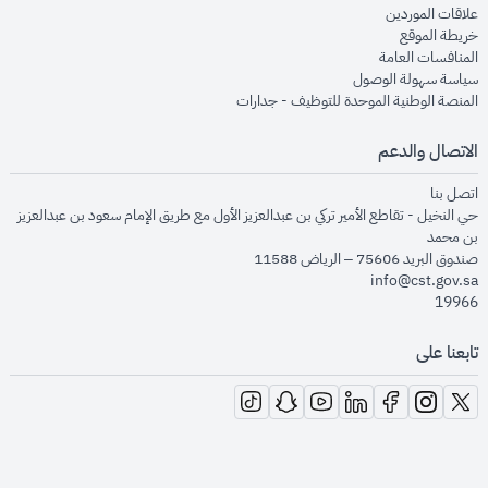
opens in new window
علاقات الموردين
opens in new window
خريطة الموقع
opens in new window
المنافسات العامة
opens in new window
سياسة سهولة الوصول
opens in new window
المنصة الوطنية الموحدة للتوظيف - جدارات
الاتصال والدعم
opens in new window
اتصل بنا
حي النخيل - تقاطع الأمير تركي بن عبدالعزيز الأول مع طريق الإمام سعود بن عبدالعزيز
بن محمد
صندوق البريد 75606 – الرياض 11588
info@cst.gov.sa
19966
تابعنا على
opens in new window
opens in new window
opens in new window
opens in new window
opens in new window
opens in new window
opens in new window